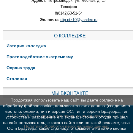
Адрес
г. Петрозаводск, ул. Лесная, д. 17
Телефон
8(8142)53-51-54
Эл. почта
ktip-ptz10@yandex.ru
О КОЛЛЕДЖЕ
История колледжа
Противодействие экстремизму
Охрана труда
Столовая
МЫ ВКОНТАКТЕ
Продолжая использовать наш сайт, вы даете согласие на
обработку файлов cookie, пользовательских данных (сведения о
местоположении; тип и версия ОС; тип и версия Браузера; тип
© ГАПОУ РК "Колледж технологии и предпринимательства"
устройства и разрешение его экрана; источник откуда пришел
на сайт пользователь; с какого сайта или по какой рекламе; язык
Политика обработки персональных данных
ОС и Браузера; какие страницы открывает и на какие кнопки