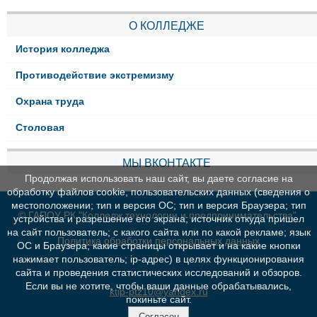
О КОЛЛЕДЖЕ
История колледжа
Противодействие экстремизму
Охрана труда
Столовая
МЫ ВКОНТАКТЕ
Продолжая использовать наш сайт, вы даете согласие на
обработку файлов cookie, пользовательских данных (сведения о
местоположении; тип и версия ОС; тип и версия Браузера; тип
© ГАПОУ РК "Колледж технологии и предпринимательства"
устройства и разрешение его экрана; источник откуда пришел
на сайт пользователь; с какого сайта или по какой рекламе; язык
Политика обработки персональных данных
ОС и Браузера; какие страницы открывает и на какие кнопки
нажимает пользователь; ip-адрес) в целях функционирования
сайта и проведения статистических исследований и обзоров.
Если вы не хотите, чтобы ваши данные обрабатывались,
ktip-ptz10@yandex.ru
покиньте сайт.
Согласен