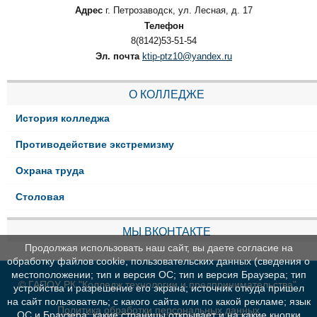
Адрес
г. Петрозаводск, ул. Лесная, д. 17
Телефон
8(8142)53-51-54
Эл. почта
ktip-ptz10@yandex.ru
О КОЛЛЕДЖЕ
История колледжа
Противодействие экстремизму
Охрана труда
Столовая
МЫ ВКОНТАКТЕ
Продолжая использовать наш сайт, вы даете согласие на
обработку файлов cookie, пользовательских данных (сведения о
местоположении; тип и версия ОС; тип и версия Браузера; тип
© ГАПОУ РК "Колледж технологии и предпринимательства"
устройства и разрешение его экрана; источник откуда пришел
на сайт пользователь; с какого сайта или по какой рекламе; язык
Политика обработки персональных данных
ОС и Браузера; какие страницы открывает и на какие кнопки