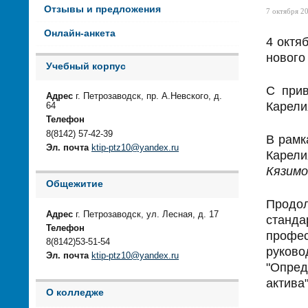
Отзывы и предложения
7 октября 20
Онлайн-анкета
4 октя
нового
Учебный корпус
С прив
Адрес
г. Петрозаводск, пр. А.Невского, д.
Карели
64
Телефон
8(8142) 57-42-39
В рамк
Эл. почта
ktip-ptz10@yandex.ru
Карели
Кязимо
Общежитие
Продол
Адрес
г. Петрозаводск, ул. Лесная, д. 17
станда
Телефон
профе
8(8142)53-51-54
руково
Эл. почта
ktip-ptz10@yandex.ru
"Опред
актива
О колледже