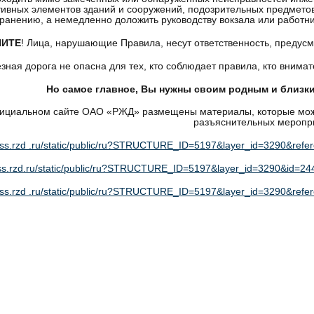
тивных элементов зданий и сооружений, подозрительных предмето
транению, а немедленно доложить руководству вокзала или работн
ИТЕ
! Лица, нарушающие Правила, несут ответственность, предус
зная дорога не опасна для тех, кто соблюдает правила, кто внима
Но самое главное, Вы нужны своим родным и близк
ициальном сайте ОАО «РЖД» размещены материалы, которые мож
разъяснительных меропр
pass.rzd .ru/static/public/ru?STRUCTURE_ID=5197&layer_id=3290&refe
ass.rzd.ru/static/public/ru?STRUCTURE_ID=5197&layer_id=3290&id=24
pass.rzd .ru/static/public/ru?STRUCTURE_ID=5197&layer_id=3290&refe