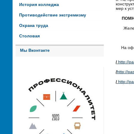
конструк
История колледжа
мер к ус
Противодействие экстремизму
ПОМН
Охрана труда
Желе
Столовая
На оф
Мы Вконтакте
/
http://
/
http://p
/
http://