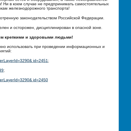
в! Ни в коем случае не предпринимать самостоятельных
икам железнодорожного транспорта!
мотренную законодательством Российской Федерации.
телен и осторожен, дисциплинирован в опасной зоне.
им крепкими и здоровыми людьми!
но использовать при проведении информационных и
иятий:
rerLayerId=3290& id=2451
;
49
;
rerLayerId=3290& id=2450