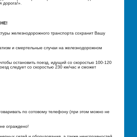
 дорога!».
НЕ!
ктуры железнодорожного транспорта сохранит Вашу
тизм и смертельные случаи на железнодорожном
тобы остановить поезд, идущий со скоростью 100-120
поезд следует со скоростью 230 км/час и сможет
говаривать по сотовому телефону (при этом можно не
 не ограждено!
ерных сетей и оборудования, а также неисправностей