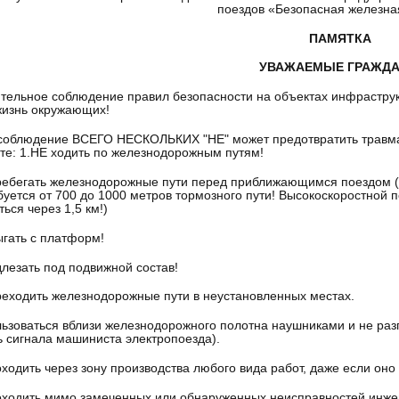
поездов «Безопасная железная
ПАМЯТКА
УВАЖАЕМЫЕ ГРАЖДА
тельное соблюдение правил безопасности на объектах инфрастру
жизнь окружающих!
соблюдение ВСЕГО НЕСКОЛЬКИХ "НЕ" может предотвратить травма
те: 1.НЕ ходить по железнодорожным путям!
ребегать железнодорожные пути перед приближающимся поездом (ч
ебуется от 700 до 1000 метров тормозного пути! Высокоскоростной 
ься через 1,5 км!)
ыгать с платформ!
длезать под подвижной состав!
реходить железнодорожные пути в неустановленных местах.
льзоваться вблизи железнодорожного полотна наушниками и не раз
 сигнала машиниста электропоезда).
оходить через зону производства любого вида работ, даже если оно
оходить мимо замеченных или обнаруженных неисправностей инжен