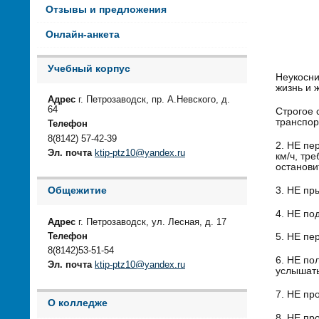
Отзывы и предложения
Онлайн-анкета
Учебный корпус
Неукосни
жизнь и 
Адрес
г. Петрозаводск, пр. А.Невского, д.
64
Строгое 
транспор
Телефон
8(8142) 57-42-39
2. НЕ пе
Эл. почта
ktip-ptz10@yandex.ru
км/ч, тр
остановит
3. НЕ пр
Общежитие
4. НЕ по
Адрес
г. Петрозаводск, ул. Лесная, д. 17
Телефон
5. НЕ пе
8(8142)53-51-54
6. НЕ по
Эл. почта
ktip-ptz10@yandex.ru
услышать
7. НЕ пр
О колледже
8. НЕ пр