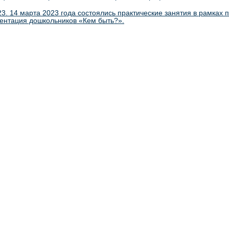
23. 14 марта 2023 года состоялись практические занятия в рамках 
нтация дошкольников «Кем быть?».