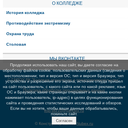
О КОЛЛЕДЖЕ
История колледжа
Противодействие экстремизму
Охрана труда
Столовая
МЫ ВКОНТАКТЕ
Продолжая использовать наш сайт, вы даете согласие на
обработку файлов cookie, пользовательских данных (сведения о
местоположении; тип и версия ОС; тип и версия Браузера; тип
© ГАПОУ РК "Колледж технологии и предпринимательства"
устройства и разрешение его экрана; источник откуда пришел
на сайт пользователь; с какого сайта или по какой рекламе; язык
Политика обработки персональных данных
ОС и Браузера; какие страницы открывает и на какие кнопки
нажимает пользователь; ip-адрес) в целях функционирования
сайта и проведения статистических исследований и обзоров.
Если вы не хотите, чтобы ваши данные обрабатывались,
ktip-ptz10@yandex.ru
покиньте сайт.
Согласен
© Конструктор сайтов
Nubex.ru