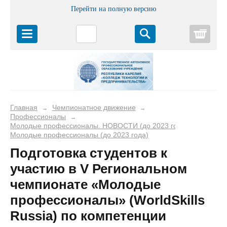
Перейти на полную версию
Корз
Главная
Чемпионатное движение
→
→
Профессионалы
→
Молодые профессионалы. НОВОСТИ (до 2023 года)
→
Молодые профессионалы (до 2023 года)
Подготовка студентов к
участию в V Региональном
чемпионате «Молодые
профессионалы» (WorldSkills
Russia) по компетенции