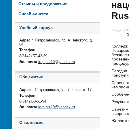
нац
Отзывы и предложения
Rus
Онлайн-анкета
Учебный корпус
2 августа 20
Адрес
г. Петрозаводск, пр. А.Невского, д.
64
Колледж
Телефон
Поварско
безопас
8(8142) 57-42-39
проведен
Эл. почта
ktip-ptz10@yandex.ru
процедур
Сегодня 
приступи
Общежитие
Соревнов
чемпиона
Адрес
г. Петрозаводск, ул. Лесная, д. 17
Особенно
Телефон
8(8142)53-51-54
Результа
Эл. почта
ktip-ptz10@yandex.ru
Отметим,
в соревн
Желаем у
О колледже