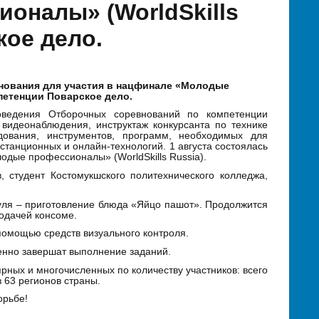
оналы» (WorldSkills
кое дело.
внования для участия в нацфинале «Молодые
петенции Поварское дело.
оведения Отборочных соревнований по компетенции
 видеонаблюдения, инструктаж конкурсанта по технике
удования, инструментов, программ, необходимых для
анционных и онлайн-технологий. 1 августа состоялась
дые профессионалы» (WorldSkills Russia).
, студент Костомукшского политехнического колледжа,
уля – приготовление блюда «Яйцо пашот». Продолжится
подачей консоме.
омощью средств визуального контроля.
менно завершат выполнение заданий.
рных и многочисленных по количеству участников: всего
 63 регионов страны.
орьбе!