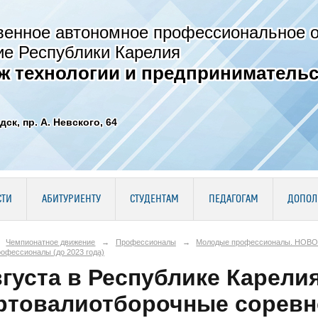
венное автономное профессиональное 
ие Республики Карелия
ж технологии и предпринимательс
дск, пр. А. Невского, 64
СТИ
АБИТУРИЕНТУ
СТУДЕНТАМ
ПЕДАГОГАМ
ДОПОЛ
Чемпионатное движение
→
Профессионалы
→
Молодые профессионалы. НОВОС
офессионалы (до 2023 года)
вгуста в Республике Карели
ртовалиотборочные соревн