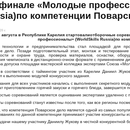
финале «Молодые професси
sia)по компетенции Поварс
20 г.
1 августа в Республике Карелия стартовалиотборочные соре
профессионалы» (WorldSkills Russia)по ком
 технологии и предпринимательства стал площадкой для пр
е дело. Позади подготовительный этап, монтаж и тестирование
ности и охране труда, проверка материалов, оснастки, обор
ия чемпионата в дистанционно-очном формате с применением дист
а допуска площадки мастерской колледжа экспертами Союза «Моло
в соответствии с таймингом участник из Карелии Даниил Жуков
л к выполнению модулей конкурсного задания.
ания для всех участников начались с выполнения секретного мод
т приготовлением горячей закуски и горячего блюда, завершится 
стью соревнований является оценивание экспертами удаленно с п
ты соревнований станут известны после того, как все регионы пос
 что компетенция Поварское дело является одной из самых популя
ованиях по данной компетенции принимают участие конкурсанты из
дачи нашему участнику Даниилу Жукову в честной конкурентной б