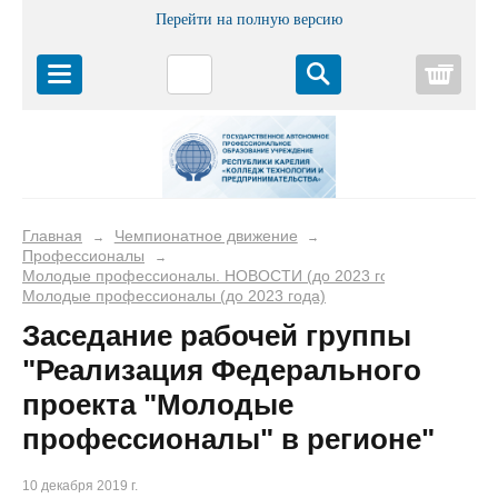
Перейти на полную версию
Корз
Главная
Чемпионатное движение
→
→
Профессионалы
→
Молодые профессионалы. НОВОСТИ (до 2023 года)
→
Молодые профессионалы (до 2023 года)
Заседание рабочей группы
"Реализация Федерального
проекта "Молодые
профессионалы" в регионе"
10 декабря 2019 г.