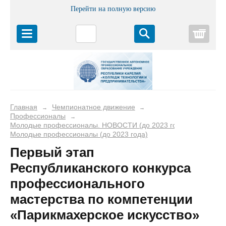
Перейти на полную версию
Корз
Главная
Чемпионатное движение
→
→
Профессионалы
→
Молодые профессионалы. НОВОСТИ (до 2023 года)
→
Молодые профессионалы (до 2023 года)
Первый этап
Республиканского конкурса
профессионального
мастерства по компетенции
«Парикмахерское искусство»