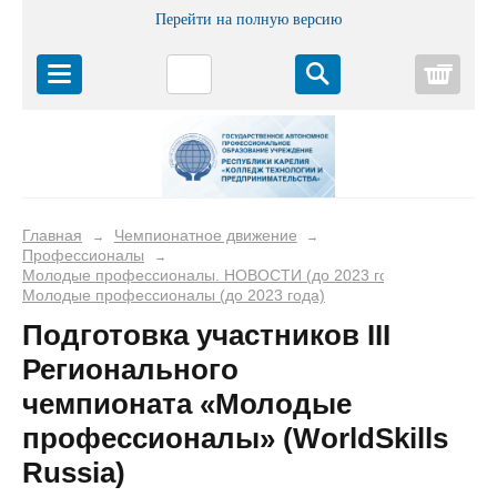
Перейти на полную версию
Корз
Главная
Чемпионатное движение
→
→
Профессионалы
→
Молодые профессионалы. НОВОСТИ (до 2023 года)
→
Молодые профессионалы (до 2023 года)
Подготовка участников III
Регионального
чемпионата «Молодые
профессионалы» (WorldSkills
Russia)