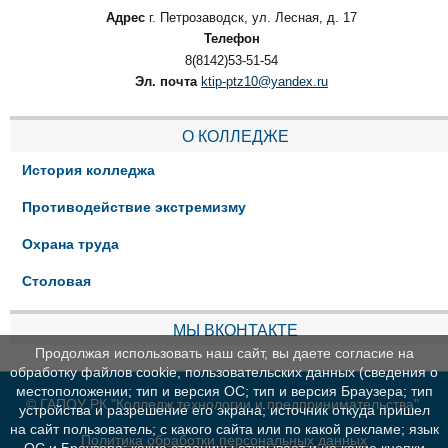
Адрес
г. Петрозаводск, ул. Лесная, д. 17
Телефон
8(8142)53-51-54
Эл. почта
ktip-ptz10@yandex.ru
О КОЛЛЕДЖЕ
История колледжа
Противодействие экстремизму
Охрана труда
Столовая
МЫ ВКОНТАКТЕ
Продолжая использовать наш сайт, вы даете согласие на
обработку файлов cookie, пользовательских данных (сведения о
местоположении; тип и версия ОС; тип и версия Браузера; тип
© ГАПОУ РК "Колледж технологии и предпринимательства"
устройства и разрешение его экрана; источник откуда пришел
на сайт пользователь; с какого сайта или по какой рекламе; язык
Политика обработки персональных данных